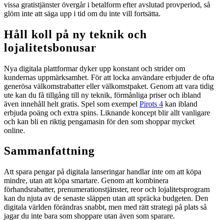
vissa gratistjänster övergår i betalform efter avslutad provperiod, så
glöm inte att säga upp i tid om du inte vill fortsätta.
Håll koll på ny teknik och
lojalitetsbonusar
Nya digitala plattformar dyker upp konstant och strider om
kundernas uppmärksamhet. För att locka användare erbjuder de ofta
generösa välkomstrabatter eller välkomstpaket. Genom att vara tidig
ute kan du få tillgång till ny teknik, förmånliga priser och ibland
även innehåll helt gratis. Spel som exempel
Pirots 4
kan ibland
erbjuda poäng och extra spins. Liknande koncept blir allt vanligare
och kan bli en riktig pengamasin för den som shoppar mycket
online.
Sammanfattning
Att spara pengar på digitala lanseringar handlar inte om att köpa
mindre, utan att köpa smartare. Genom att kombinera
förhandsrabatter, prenumerationstjänster, reor och lojalitetsprogram
kan du njuta av de senaste släppen utan att spräcka budgeten. Den
digitala världen förändras snabbt, men med rätt strategi på plats så
jagar du inte bara som shoppare utan även som sparare.