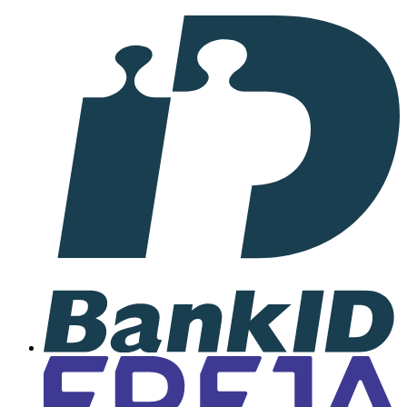
I
samarbete
med