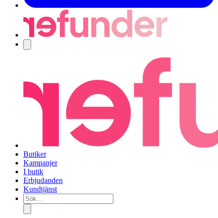
Navigering
Butiker
Kampanjer
I butik
Erbjudanden
Kundtjänst
Sök...