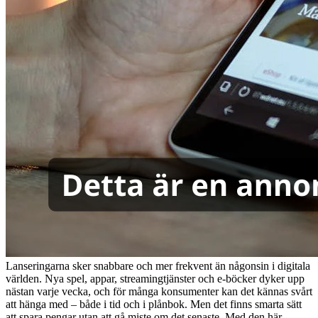
Lanseringarna sker snabbare och mer frekvent än någonsin i digitala
världen. Nya spel, appar, streamingtjänster och e-böcker dyker upp
nästan varje vecka, och för många konsumenter kan det kännas svårt
att hänga med – både i tid och i plånbok. Men det finns smarta sätt
att spara pengar utan att gå miste om det senaste. Med den här