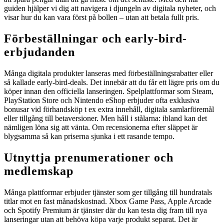
guiden hjälper vi dig att navigera i djungeln av digitala nyheter, och
visar hur du kan vara först på bollen – utan att betala fullt pris.
Förbeställningar och early-bird-
erbjudanden
Många digitala produkter lanseras med förbeställningsrabatter eller
så kallade early-bird-deals. Det innebär att du får ett lägre pris om du
köper innan den officiella lanseringen. Spelplattformar som Steam,
PlayStation Store och Nintendo eShop erbjuder ofta exklusiva
bonusar vid förhandsköp t ex extra innehåll, digitala samlarföremål
eller tillgång till betaversioner. Men håll i stålarna: ibland kan det
nämligen löna sig att vänta. Om recensionerna efter släppet är
blygsamma så kan priserna sjunka i ett rasande tempo.
Utnyttja prenumerationer och
medlemskap
Många plattformar erbjuder tjänster som ger tillgång till hundratals
titlar mot en fast månadskostnad. Xbox Game Pass, Apple Arcade
och Spotify Premium är tjänster där du kan testa dig fram till nya
lanseringar utan att behöva köpa varje produkt separat. Det är