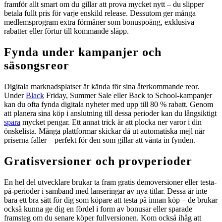
framför allt smart om du gillar att prova mycket nytt – du slipper
betala fullt pris för varje enskild release. Dessutom ger många
medlemsprogram extra förmåner som bonuspoäng, exklusiva
rabatter eller förtur till kommande släpp.
Fynda under kampanjer och
säsongsreor
Digitala marknadsplatser är kända för sina återkommande reor.
Under
Black
Friday, Summer Sale eller Back to School-kampanjer
kan du ofta fynda digitala nyheter med upp till 80 % rabatt. Genom
att planera sina köp i anslutning till dessa perioder kan du långsiktigt
spara
mycket pengar. Ett annat trick är att plocka ner varor i din
önskelista. Många plattformar skickar då ut automatiska mejl när
priserna faller – perfekt för den som gillar att vänta in fynden.
Gratisversioner och provperioder
En hel del utvecklare brukar ta fram gratis demoversioner eller testa-
på-perioder i samband med lanseringar av nya titlar. Dessa är inte
bara ett bra sätt för dig som köpare att testa på innan köp – de brukar
också kunna ge dig en fördel i form av bonusar eller sparade
framsteg om du senare köper fullversionen. Kom också ihåg att