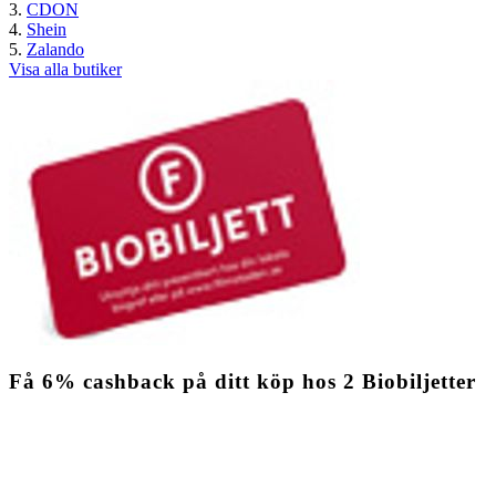
CDON
Shein
Zalando
Visa alla butiker
Få
6%
cashback
på ditt köp hos 2 Biobiljetter