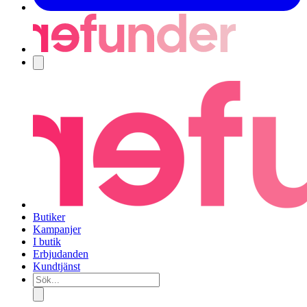
Navigering
Butiker
Kampanjer
I butik
Erbjudanden
Kundtjänst
Sök...