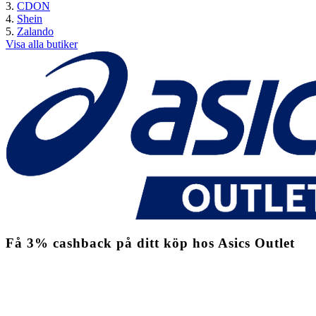
CDON
Shein
Zalando
Visa alla butiker
Få
3%
cashback
på ditt köp hos Asics Outlet