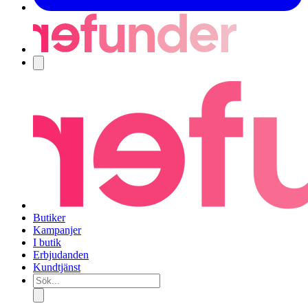
Navigering
Butiker
Kampanjer
I butik
Erbjudanden
Kundtjänst
Sök...