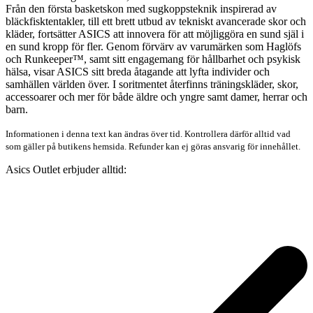
Från den första basketskon med sugkoppsteknik inspirerad av
bläckfisktentakler, till ett brett utbud av tekniskt avancerade skor och
kläder, fortsätter ASICS att innovera för att möjliggöra en sund själ i
en sund kropp för fler. Genom förvärv av varumärken som Haglöfs
och Runkeeper™, samt sitt engagemang för hållbarhet och psykisk
hälsa, visar ASICS sitt breda åtagande att lyfta individer och
samhällen världen över. I soritmentet återfinns träningskläder, skor,
accessoarer och mer för både äldre och yngre samt damer, herrar och
barn.
Informationen i denna text kan ändras över tid. Kontrollera därför alltid vad
som gäller på butikens hemsida. Refunder kan ej göras ansvarig för innehållet.
Asics Outlet erbjuder alltid: