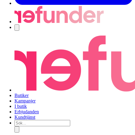
Navigering
Butiker
Kampanjer
I butik
Erbjudanden
Kundtjänst
Sök...