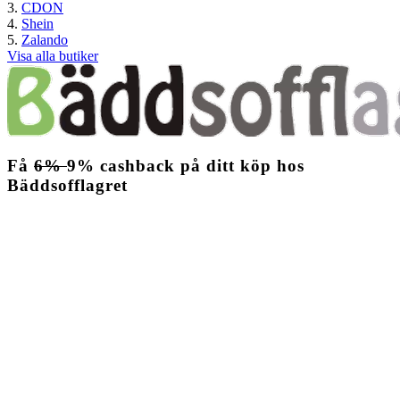
CDON
Shein
Zalando
Visa alla butiker
Få
6%
9%
cashback
på ditt köp hos
Bäddsofflagret