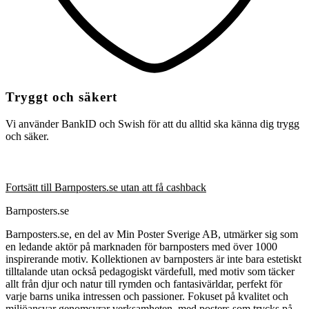
Tryggt och säkert
Vi använder BankID och Swish för att du alltid ska känna dig trygg
och säker.
Fortsätt till Barnposters.se utan att få cashback
Barnposters.se
Barnposters.se, en del av Min Poster Sverige AB, utmärker sig som
en ledande aktör på marknaden för barnposters med över 1000
inspirerande motiv. Kollektionen av barnposters är inte bara estetiskt
tilltalande utan också pedagogiskt värdefull, med motiv som täcker
allt från djur och natur till rymden och fantasivärldar, perfekt för
varje barns unika intressen och passioner. Fokuset på kvalitet och
miljöansvar genomsyrar verksamheten, med posters som trycks på