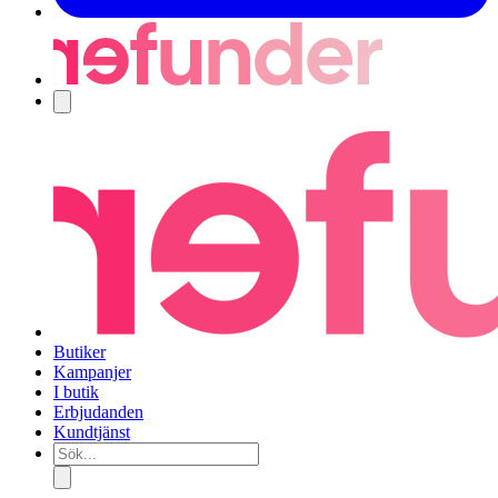
Navigering
Butiker
Kampanjer
I butik
Erbjudanden
Kundtjänst
Sök...