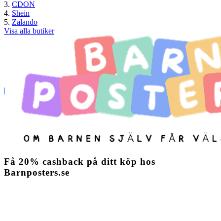
CDON
Shein
Zalando
Visa alla butiker
Få
20%
cashback
på ditt köp hos
Barnposters.se