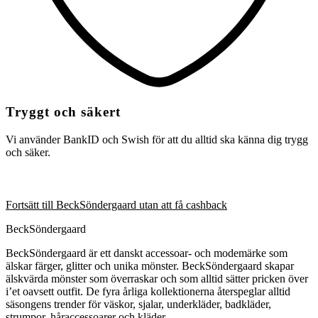
Tryggt och säkert
Vi använder BankID och Swish för att du alltid ska känna dig trygg
och säker.
Fortsätt till BeckSöndergaard utan att få cashback
BeckSöndergaard
BeckSöndergaard är ett danskt accessoar- och modemärke som
älskar färger, glitter och unika mönster. BeckSöndergaard skapar
älskvärda mönster som överraskar och som alltid sätter pricken över
i’et oavsett outfit. De fyra årliga kollektionerna återspeglar alltid
säsongens trender för väskor, sjalar, underkläder, badkläder,
strumpor, håraccessoarer och kläder.