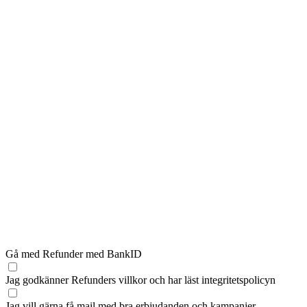
Gå med Refunder med BankID
Jag godkänner Refunders
villkor
och har läst
integritetspolicyn
Jag vill gärna få mail med bra erbjudanden och kampanjer