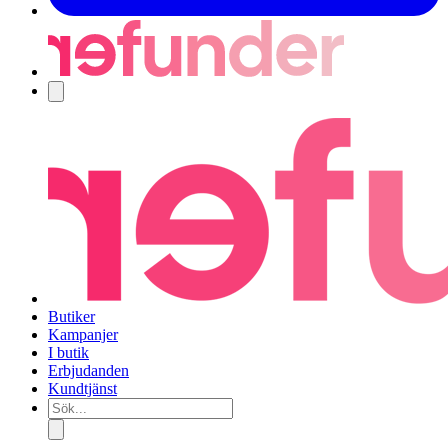
Navigering
Butiker
Kampanjer
I butik
Erbjudanden
Kundtjänst
Sök...