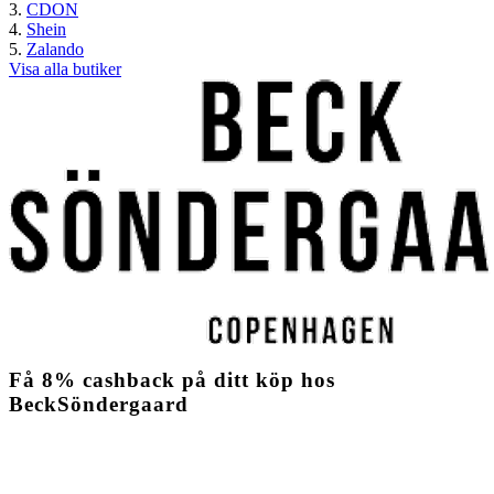
CDON
Shein
Zalando
Visa alla butiker
Få
8%
cashback
på ditt köp hos
BeckSöndergaard