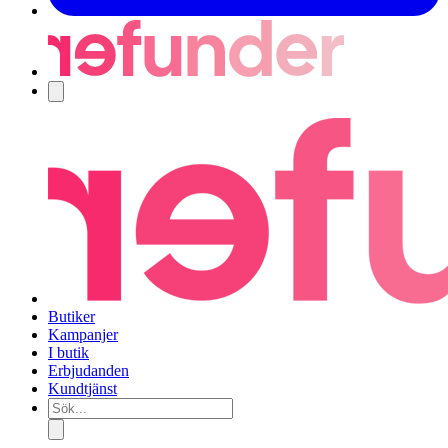
Navigering
Butiker
Kampanjer
I butik
Erbjudanden
Kundtjänst
Sök...