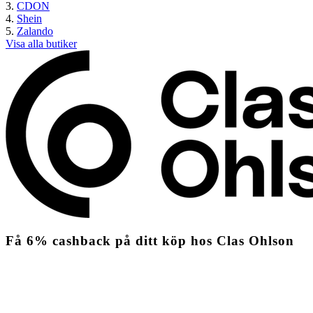
CDON
Shein
Zalando
Visa alla butiker
Få
6%
cashback
på ditt köp hos Clas Ohlson