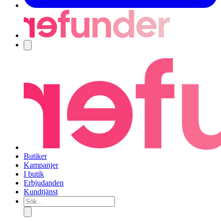
Navigering
Butiker
Kampanjer
I butik
Erbjudanden
Kundtjänst
Sök...