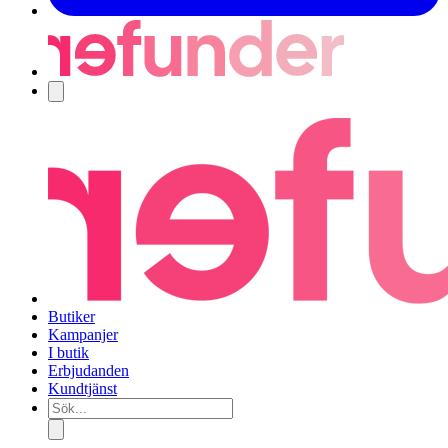
Navigering
Butiker
Kampanjer
I butik
Erbjudanden
Kundtjänst
Sök...