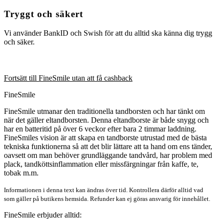
Tryggt och säkert
Vi använder BankID och Swish för att du alltid ska känna dig trygg
och säker.
Fortsätt till FineSmile utan att få cashback
FineSmile
FineSmile utmanar den traditionella tandborsten och har tänkt om
när det gäller eltandborsten. Denna eltandborste är både snygg och
har en batteritid på över 6 veckor efter bara 2 timmar laddning.
FineSmiles vision är att skapa en tandborste utrustad med de bästa
tekniska funktionerna så att det blir lättare att ta hand om ens tänder,
oavsett om man behöver grundläggande tandvård, har problem med
plack, tandköttsinflammation eller missfärgningar från kaffe, te,
tobak m.m.
Informationen i denna text kan ändras över tid. Kontrollera därför alltid vad
som gäller på butikens hemsida. Refunder kan ej göras ansvarig för innehållet.
FineSmile erbjuder alltid: