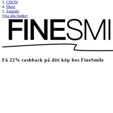
CDON
Shein
Zalando
Visa alla butiker
Få
22%
cashback
på ditt köp hos FineSmile