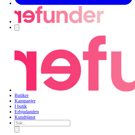
Navigering
Butiker
Kampanjer
I butik
Erbjudanden
Kundtjänst
Sök...