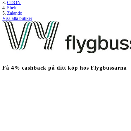
CDON
Shein
Zalando
Visa alla butiker
Få
4%
cashback
på ditt köp hos Flygbussarna