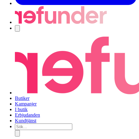
Navigering
Butiker
Kampanjer
I butik
Erbjudanden
Kundtjänst
Sök...