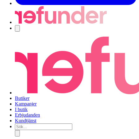
Navigering
Butiker
Kampanjer
I butik
Erbjudanden
Kundtjänst
Sök...