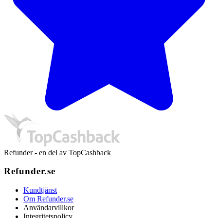
Refunder - en del av TopCashback
Refunder.se
Kundtjänst
Om Refunder.se
Användarvillkor
Integritetspolicy