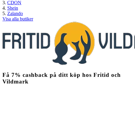
CDON
Shein
Zalando
Visa alla butiker
Få
7%
cashback
på ditt köp hos Fritid och
Vildmark