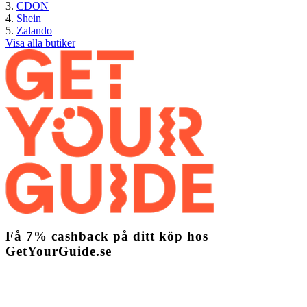
CDON
Shein
Zalando
Visa alla butiker
Få
7%
cashback
på ditt köp hos
GetYourGuide.se