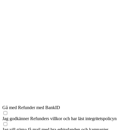
Gå med Refunder med BankID
Jag godkänner Refunders
villkor
och har läst
integritetspolicyn
Jag vill gärna få mail med bra erbjudanden och kampanjer