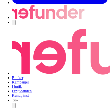
Navigering
Butiker
Kampanjer
I butik
Erbjudanden
Kundtjänst
Sök...