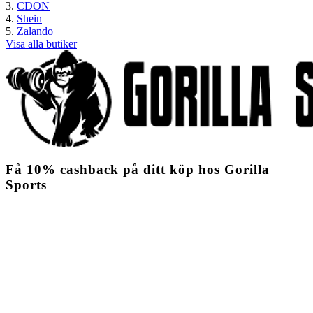
CDON
Shein
Zalando
Visa alla butiker
Få
10%
cashback
på ditt köp hos Gorilla
Sports