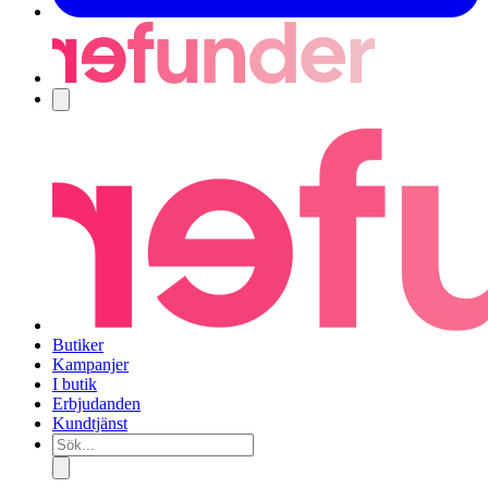
Navigering
Butiker
Kampanjer
I butik
Erbjudanden
Kundtjänst
Sök...