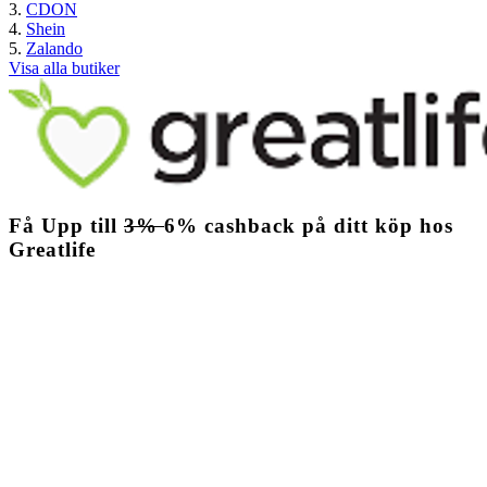
CDON
Shein
Zalando
Visa alla butiker
Få
Upp till
3%
6%
cashback
på ditt köp hos
Greatlife