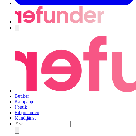
Navigering
Butiker
Kampanjer
I butik
Erbjudanden
Kundtjänst
Sök...