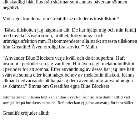
allt skadligt blått ljus från skärmar som annars påverkar sömnen
negativt.
Vad säger kunderna om Greatlife.se och deras kosttillskott?
“Bästa tillskotten jag någonsin ätit. De har hjälpt mig och min familj
med mycket såsom sömn, trötthet, förkylningar och
urinvägsinfektion mm. Rekommenderar alla starkt att testa tillskotten
från Greatlife! Även otroligt bra service!” Malin
“Använder Blue Blockers varje kväll och de är superbra! Haft
insomni i perioder sen jag var liten. Har även tagit melatonintillskott
i perioder för att somna. Efter användning av dessa har jag inte haft
svårt att somna eller känt något behov av melatonin tillskott. Känns
allmänt nedvarvande att ha på sig dem även utanför användningen
av skärmar.” Emma om Greatlifes egna Blue Blockers
Informationen i denna text kan ändras över tid. Kontrollera därför alltid vad
som gäller på butikens hemsida. Refunder kan ej göras ansvarig för innehållet.
Greatlife erbjuder alltid: