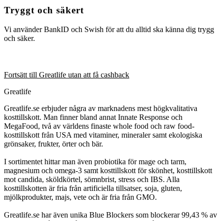
Tryggt och säkert
Vi använder BankID och Swish för att du alltid ska känna dig trygg
och säker.
Fortsätt till Greatlife utan att få cashback
Greatlife
Greatlife.se erbjuder några av marknadens mest högkvalitativa
kosttillskott. Man finner bland annat Innate Response och
MegaFood, två av världens finaste whole food och raw food-
kosttillskott från USA med vitaminer, mineraler samt ekologiska
grönsaker, frukter, örter och bär.
I sortimentet hittar man även probiotika för mage och tarm,
magnesium och omega-3 samt kosttillskott för skönhet, kosttillskott
mot candida, sköldkörtel, sömnbrist, stress och IBS. Alla
kosttillskotten är fria från artificiella tillsatser, soja, gluten,
mjölkprodukter, majs, vete och är fria från GMO.
Greatlife.se har även unika Blue Blockers som blockerar 99,43 % av