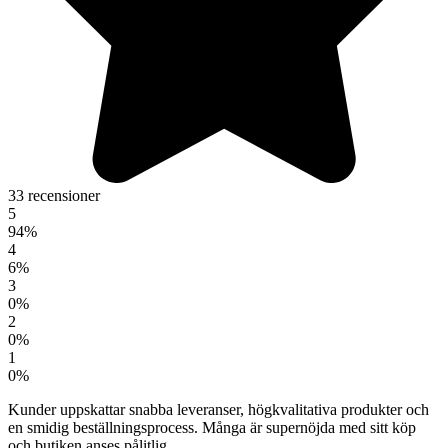
33 recensioner
5
94%
4
6%
3
0%
2
0%
1
0%
Kunder uppskattar snabba leveranser, högkvalitativa produkter och
en smidig beställningsprocess. Många är supernöjda med sitt köp
och butiken anses pålitlig.