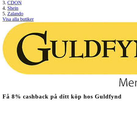
CDON
Shein
Zalando
Visa alla butiker
Få
8%
cashback
på ditt köp hos Guldfynd