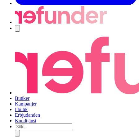
Navigering
Butiker
Kampanjer
I butik
Erbjudanden
Kundtjänst
Sök...