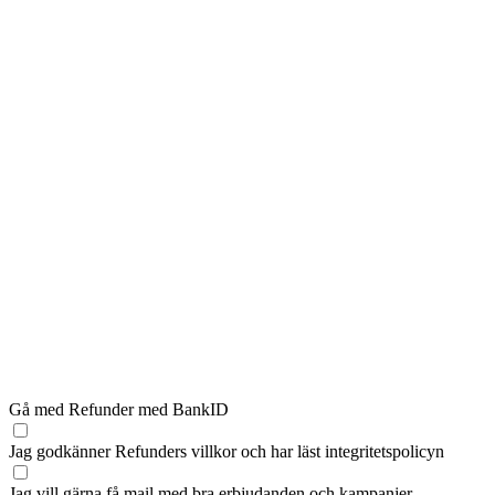
Gå med Refunder med BankID
Jag godkänner Refunders
villkor
och har läst
integritetspolicyn
Jag vill gärna få mail med bra erbjudanden och kampanjer