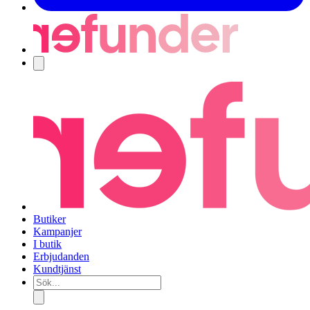
Navigering
Butiker
Kampanjer
I butik
Erbjudanden
Kundtjänst
Sök...