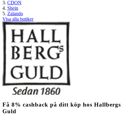
CDON
Shein
Zalando
Visa alla butiker
Få
8%
cashback
på ditt köp hos Hallbergs
Guld