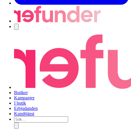
Navigering
Butiker
Kampanjer
I butik
Erbjudanden
Kundtjänst
Sök...