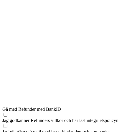
Gå med Refunder med BankID
Jag godkänner Refunders
villkor
och har läst
integritetspolicyn
Jag vill gärna få mail med bra erbjudanden och kampanjer