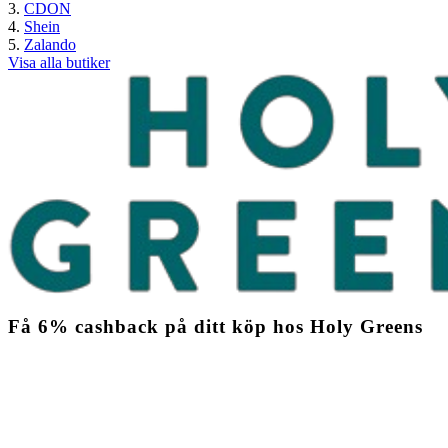
CDON
Shein
Zalando
Visa alla butiker
Få
6%
cashback
på ditt köp hos Holy Greens