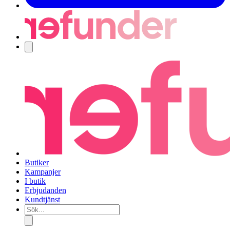
Navigering
Butiker
Kampanjer
I butik
Erbjudanden
Kundtjänst
Sök...