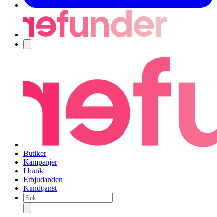
Navigering
Butiker
Kampanjer
I butik
Erbjudanden
Kundtjänst
Sök...