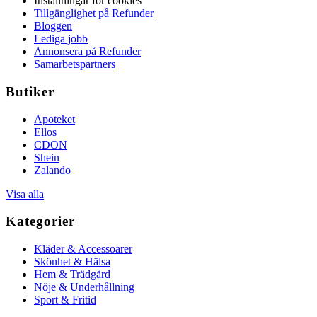
Inställningar för cookies
Tillgänglighet på Refunder
Bloggen
Lediga jobb
Annonsera på Refunder
Samarbetspartners
Butiker
Apoteket
Ellos
CDON
Shein
Zalando
Visa alla
Kategorier
Kläder & Accessoarer
Skönhet & Hälsa
Hem & Trädgård
Nöje & Underhållning
Sport & Fritid