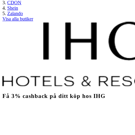
CDON
Shein
Zalando
Visa alla butiker
Få
3%
cashback
på ditt köp hos IHG