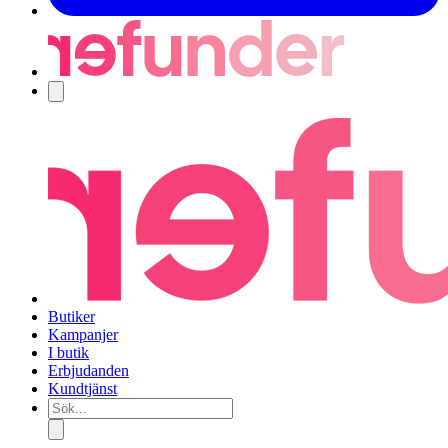
Navigering
Butiker
Kampanjer
I butik
Erbjudanden
Kundtjänst
Sök...