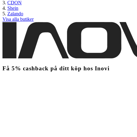
CDON
Shein
Zalando
Visa alla butiker
Få
5%
cashback
på ditt köp hos Inovi