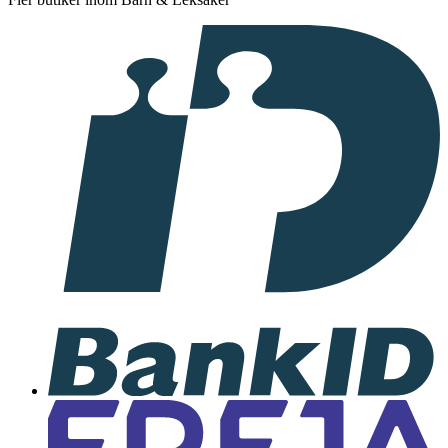
I
samarbete
med