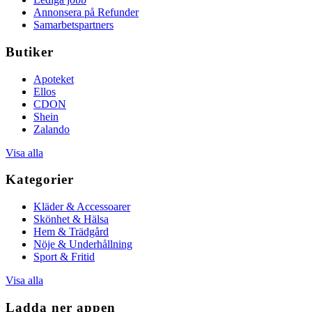
Annonsera på Refunder
Samarbetspartners
Butiker
Apoteket
Ellos
CDON
Shein
Zalando
Visa alla
Kategorier
Kläder & Accessoarer
Skönhet & Hälsa
Hem & Trädgård
Nöje & Underhållning
Sport & Fritid
Visa alla
Ladda ner appen