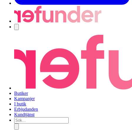
Navigering
Butiker
Kampanjer
I butik
Erbjudanden
Kundtjänst
Sök...