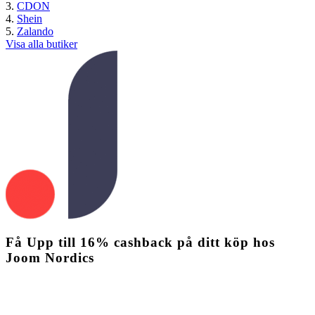
CDON
Shein
Zalando
Visa alla butiker
Få
Upp till
16%
cashback
på ditt köp hos
Joom Nordics