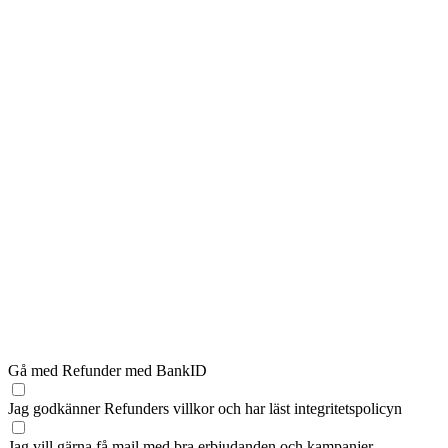
Gå med Refunder med BankID
Jag godkänner Refunders
villkor
och har läst
integritetspolicyn
Jag vill gärna få mail med bra erbjudanden och kampanjer