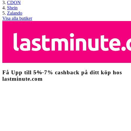
CDON
Shein
Zalando
Visa alla butiker
Få
Upp till
5%
7%
cashback
på ditt köp hos
lastminute.com