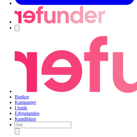
Navigering
Butiker
Kampanjer
I butik
Erbjudanden
Kundtjänst
Sök...