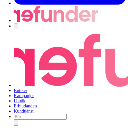
Navigering
Butiker
Kampanjer
I butik
Erbjudanden
Kundtjänst
Sök...