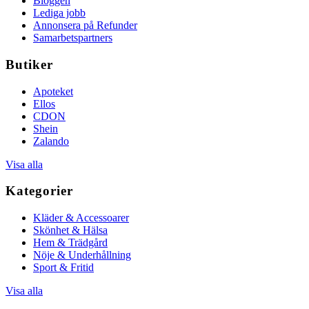
Bloggen
Lediga jobb
Annonsera på Refunder
Samarbetspartners
Butiker
Apoteket
Ellos
CDON
Shein
Zalando
Visa alla
Kategorier
Kläder & Accessoarer
Skönhet & Hälsa
Hem & Trädgård
Nöje & Underhållning
Sport & Fritid
Visa alla