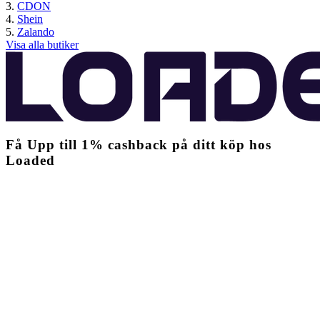
CDON
Shein
Zalando
Visa alla butiker
Få
Upp till
1%
cashback
på ditt köp hos
Loaded