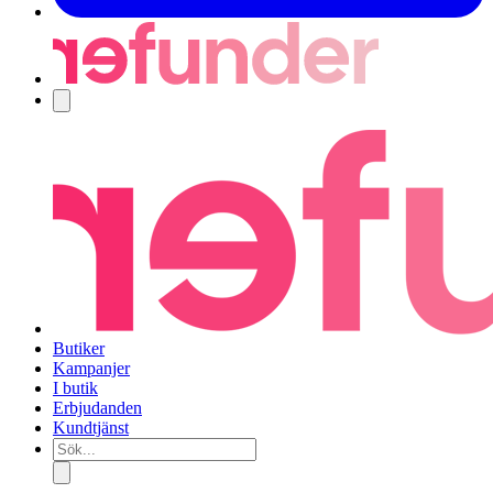
Navigering
Butiker
Kampanjer
I butik
Erbjudanden
Kundtjänst
Sök...