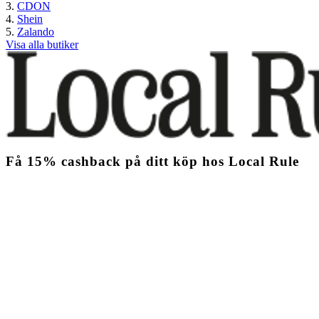
CDON
Shein
Zalando
Visa alla butiker
Få
15%
cashback
på ditt köp hos Local Rule