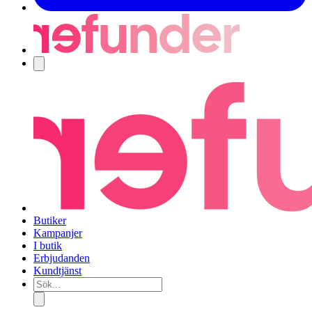
Navigering
Butiker
Kampanjer
I butik
Erbjudanden
Kundtjänst
Sök...