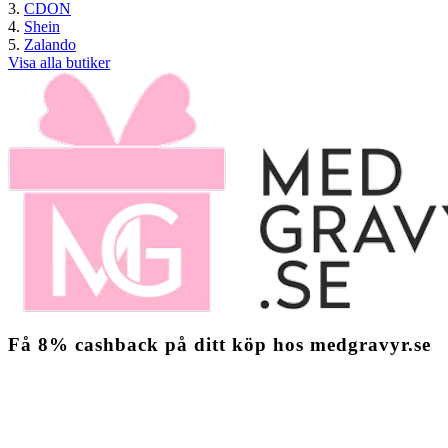
CDON
Shein
Zalando
Visa alla butiker
Få
8%
cashback
på ditt köp hos medgravyr.se