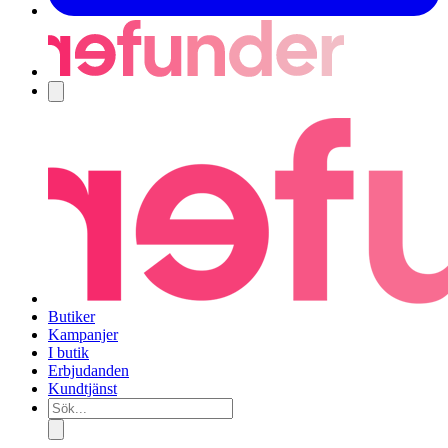
Navigering
Butiker
Kampanjer
I butik
Erbjudanden
Kundtjänst
Sök...