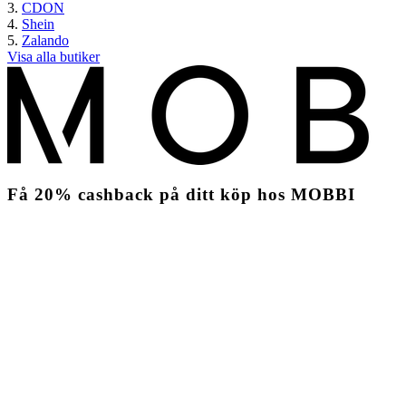
CDON
Shein
Zalando
Visa alla butiker
Få
20%
cashback
på ditt köp hos MOBBI