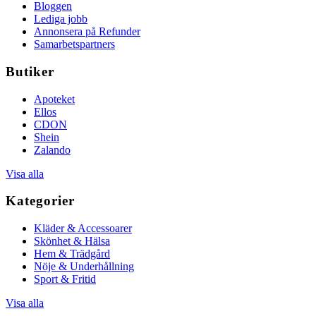
Bloggen
Lediga jobb
Annonsera på Refunder
Samarbetspartners
Butiker
Apoteket
Ellos
CDON
Shein
Zalando
Visa alla
Kategorier
Kläder & Accessoarer
Skönhet & Hälsa
Hem & Trädgård
Nöje & Underhållning
Sport & Fritid
Visa alla