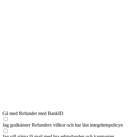
Gå med Refunder med BankID
Jag godkänner Refunders
villkor
och har läst
integritetspolicyn
Jag vill gärna få mail med bra erbjudanden och kampanjer