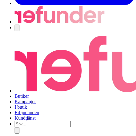
Navigering
Butiker
Kampanjer
I butik
Erbjudanden
Kundtjänst
Sök...