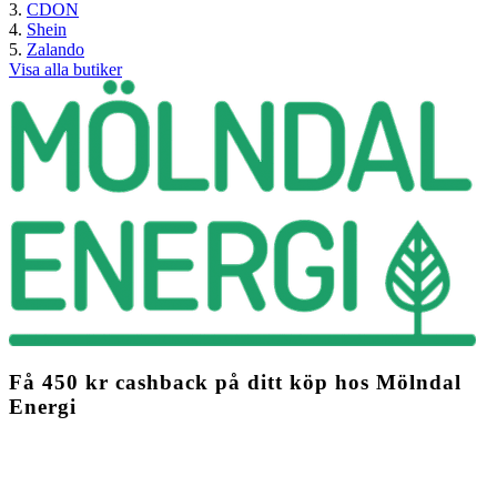
CDON
Shein
Zalando
Visa alla butiker
Få
450 kr
cashback
på ditt köp hos Mölndal
Energi