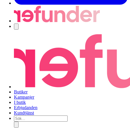
Navigering
Butiker
Kampanjer
I butik
Erbjudanden
Kundtjänst
Sök...