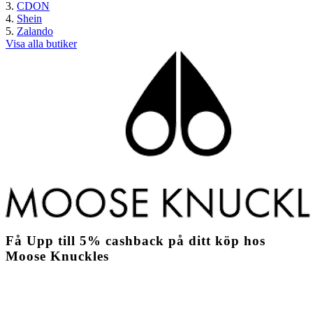
CDON
Shein
Zalando
Visa alla butiker
Få
Upp till
5%
cashback
på ditt köp hos
Moose Knuckles