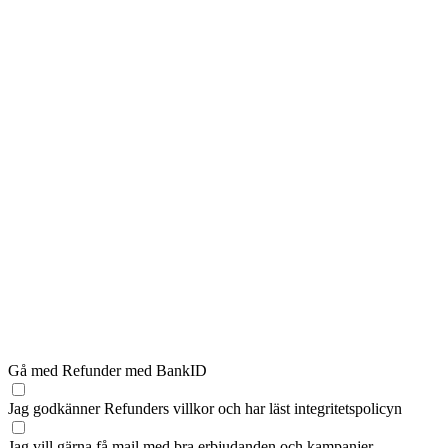
Gå med Refunder med BankID
Jag godkänner Refunders
villkor
och har läst
integritetspolicyn
Jag vill gärna få mail med bra erbjudanden och kampanjer