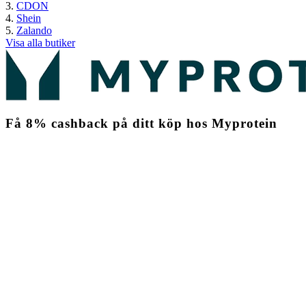
CDON
Shein
Zalando
Visa alla butiker
Få
8%
cashback
på ditt köp hos Myprotein