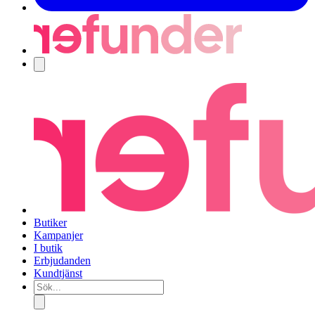
Navigering
Butiker
Kampanjer
I butik
Erbjudanden
Kundtjänst
Sök...