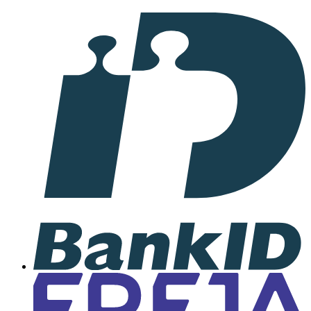
I
samarbete
med