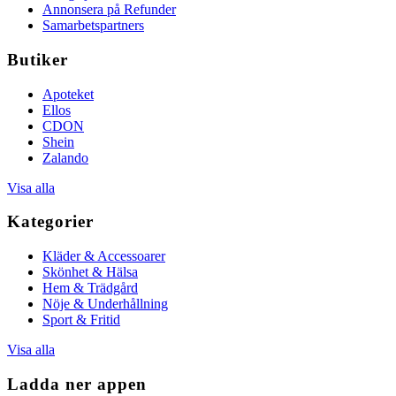
Annonsera på Refunder
Samarbetspartners
Butiker
Apoteket
Ellos
CDON
Shein
Zalando
Visa alla
Kategorier
Kläder & Accessoarer
Skönhet & Hälsa
Hem & Trädgård
Nöje & Underhållning
Sport & Fritid
Visa alla
Ladda ner appen