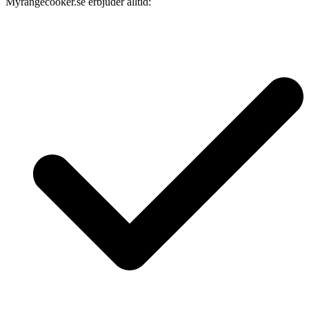
Myrangecooker.se erbjuder alltid: