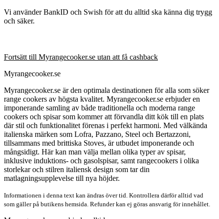
Vi använder BankID och Swish för att du alltid ska känna dig trygg
och säker.
Fortsätt till Myrangecooker.se utan att få cashback
Myrangecooker.se
Myrangecooker.se är den optimala destinationen för alla som söker
range cookers av högsta kvalitet. Myrangecooker.se erbjuder en
imponerande samling av både traditionella och moderna range
cookers och spisar som kommer att förvandla ditt kök till en plats
där stil och funktionalitet förenas i perfekt harmoni. Med välkända
italienska märken som Lofra, Pazzano, Steel och Bertazzoni,
tillsammans med brittiska Stoves, är utbudet imponerande och
mångsidigt. Här kan man välja mellan olika typer av spisar,
inklusive induktions- och gasolspisar, samt rangecookers i olika
storlekar och stilren italiensk design som tar din
matlagningsupplevelse till nya höjder.
Informationen i denna text kan ändras över tid. Kontrollera därför alltid vad
som gäller på butikens hemsida. Refunder kan ej göras ansvarig för innehållet.