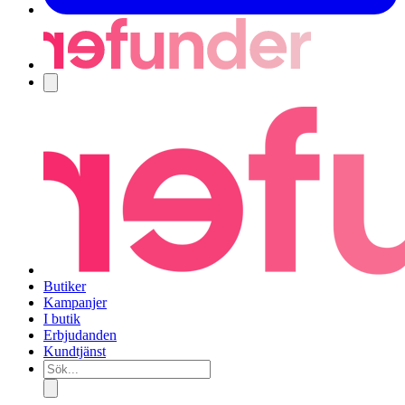
Navigering
Butiker
Kampanjer
I butik
Erbjudanden
Kundtjänst
Sök...