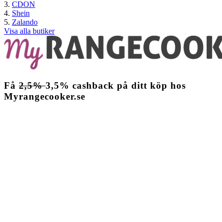
CDON
Shein
Zalando
Visa alla butiker
Få
2,5%
3,5%
cashback
på ditt köp hos
Myrangecooker.se