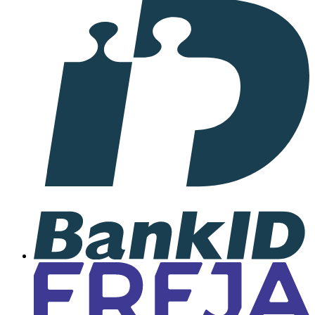
I
samarbete
med