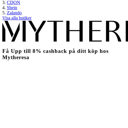
CDON
Shein
Zalando
Visa alla butiker
Få
Upp till
8%
cashback
på ditt köp hos
Mytheresa