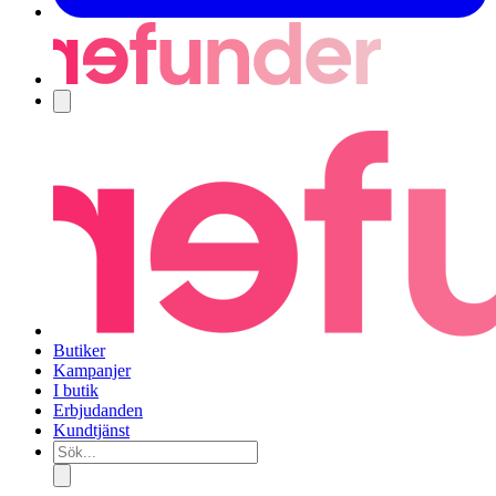
Navigering
Butiker
Kampanjer
I butik
Erbjudanden
Kundtjänst
Sök...