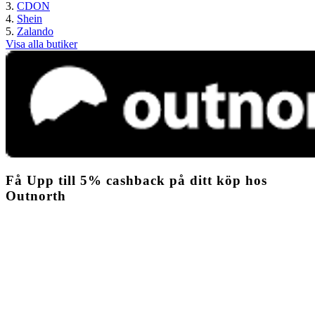
CDON
Shein
Zalando
Visa alla butiker
Få
Upp till
5%
cashback
på ditt köp hos
Outnorth