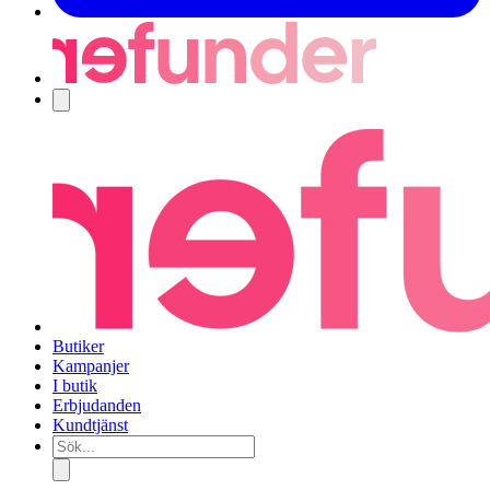
Navigering
Butiker
Kampanjer
I butik
Erbjudanden
Kundtjänst
Sök...