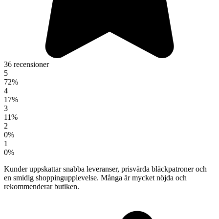
36 recensioner
5
72%
4
17%
3
11%
2
0%
1
0%
Kunder uppskattar snabba leveranser, prisvärda bläckpatroner och
en smidig shoppingupplevelse. Många är mycket nöjda och
rekommenderar butiken.