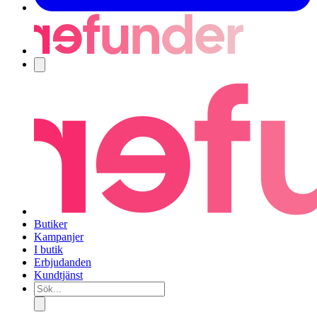
Navigering
Butiker
Kampanjer
I butik
Erbjudanden
Kundtjänst
Sök...