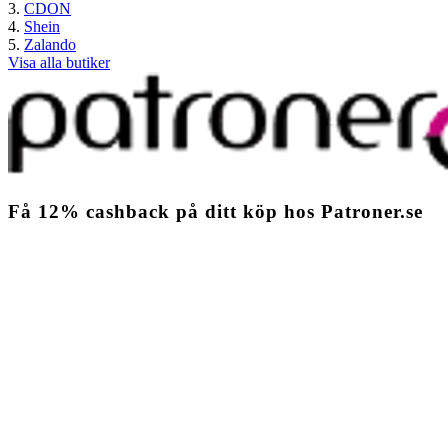
CDON
Shein
Zalando
Visa alla butiker
Få
12%
cashback
på ditt köp hos Patroner.se