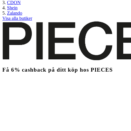
CDON
Shein
Zalando
Visa alla butiker
Få
6%
cashback
på ditt köp hos PIECES