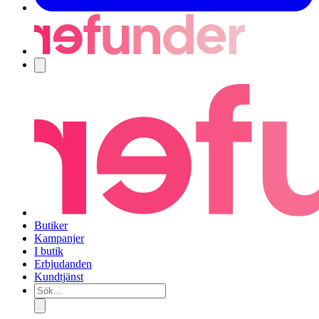
Navigering
Butiker
Kampanjer
I butik
Erbjudanden
Kundtjänst
Sök...