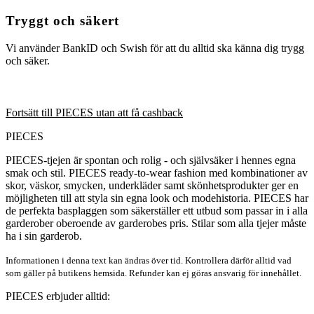
Tryggt och säkert
Vi använder BankID och Swish för att du alltid ska känna dig trygg
och säker.
Fortsätt till PIECES utan att få cashback
PIECES
PIECES-tjejen är spontan och rolig - och självsäker i hennes egna
smak och stil. PIECES ready-to-wear fashion med kombinationer av
skor, väskor, smycken, underkläder samt skönhetsprodukter ger en
möjligheten till att styla sin egna look och modehistoria. PIECES har
de perfekta basplaggen som säkerställer ett utbud som passar in i alla
garderober oberoende av garderobes pris. Stilar som alla tjejer måste
ha i sin garderob.
Informationen i denna text kan ändras över tid. Kontrollera därför alltid vad
som gäller på butikens hemsida. Refunder kan ej göras ansvarig för innehållet.
PIECES erbjuder alltid: