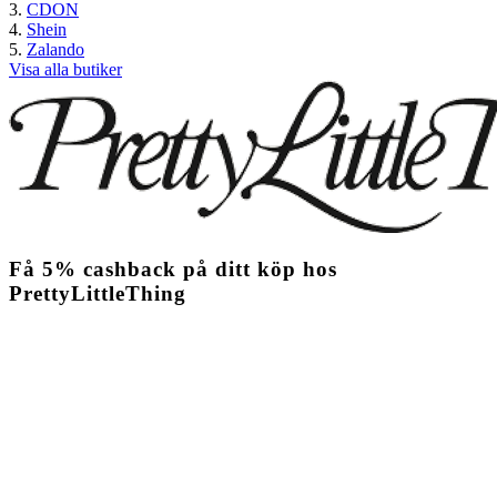
CDON
Shein
Zalando
Visa alla butiker
Få
5%
cashback
på ditt köp hos
PrettyLittleThing