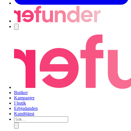
Navigering
Butiker
Kampanjer
I butik
Erbjudanden
Kundtjänst
Sök...