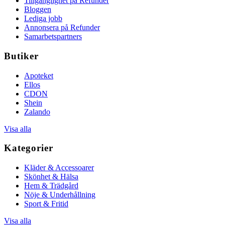
Tillgänglighet på Refunder
Bloggen
Lediga jobb
Annonsera på Refunder
Samarbetspartners
Butiker
Apoteket
Ellos
CDON
Shein
Zalando
Visa alla
Kategorier
Kläder & Accessoarer
Skönhet & Hälsa
Hem & Trädgård
Nöje & Underhållning
Sport & Fritid
Visa alla