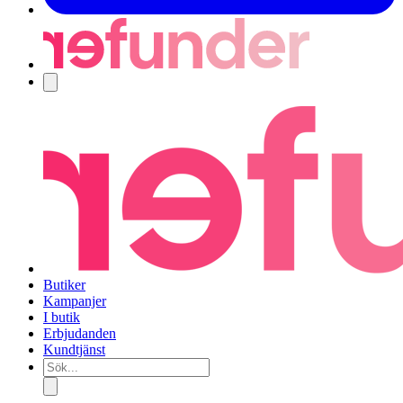
Navigering
Butiker
Kampanjer
I butik
Erbjudanden
Kundtjänst
Sök...