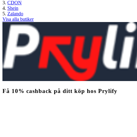
CDON
Shein
Zalando
Visa alla butiker
Få
10%
cashback
på ditt köp hos Prylify