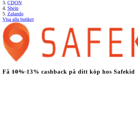
CDON
Shein
Zalando
Visa alla butiker
Få
10%
13%
cashback
på ditt köp hos Safekid