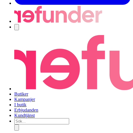
Navigering
Butiker
Kampanjer
I butik
Erbjudanden
Kundtjänst
Sök...