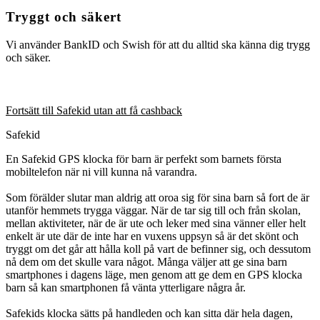
Tryggt och säkert
Vi använder BankID och Swish för att du alltid ska känna dig trygg
och säker.
Fortsätt till Safekid utan att få cashback
Safekid
En Safekid GPS klocka för barn är perfekt som barnets första
mobiltelefon när ni vill kunna nå varandra.
Som förälder slutar man aldrig att oroa sig för sina barn så fort de är
utanför hemmets trygga väggar. När de tar sig till och från skolan,
mellan aktiviteter, när de är ute och leker med sina vänner eller helt
enkelt är ute där de inte har en vuxens uppsyn så är det skönt och
tryggt om det går att hålla koll på vart de befinner sig, och dessutom
nå dem om det skulle vara något. Många väljer att ge sina barn
smartphones i dagens läge, men genom att ge dem en GPS klocka
barn så kan smartphonen få vänta ytterligare några år.
Safekids klocka sätts på handleden och kan sitta där hela dagen,