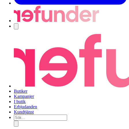
Navigering
Butiker
Kampanjer
I butik
Erbjudanden
Kundtjänst
Sök...