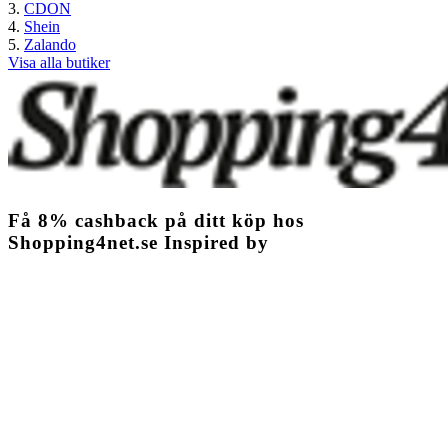
CDON
Shein
Zalando
Visa alla butiker
Få
8%
cashback
på ditt köp hos
Shopping4net.se Inspired by