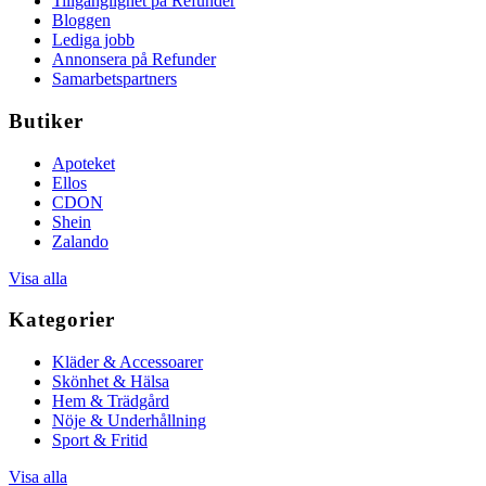
Tillgänglighet på Refunder
Bloggen
Lediga jobb
Annonsera på Refunder
Samarbetspartners
Butiker
Apoteket
Ellos
CDON
Shein
Zalando
Visa alla
Kategorier
Kläder & Accessoarer
Skönhet & Hälsa
Hem & Trädgård
Nöje & Underhållning
Sport & Fritid
Visa alla