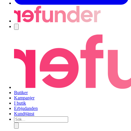
Navigering
Butiker
Kampanjer
I butik
Erbjudanden
Kundtjänst
Sök...