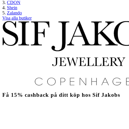
CDON
Shein
Zalando
Visa alla butiker
Få
15%
cashback
på ditt köp hos Sif Jakobs