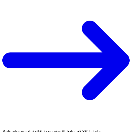
Refunder ger dig riktiga pengar tillbaka på Sif Jakobs