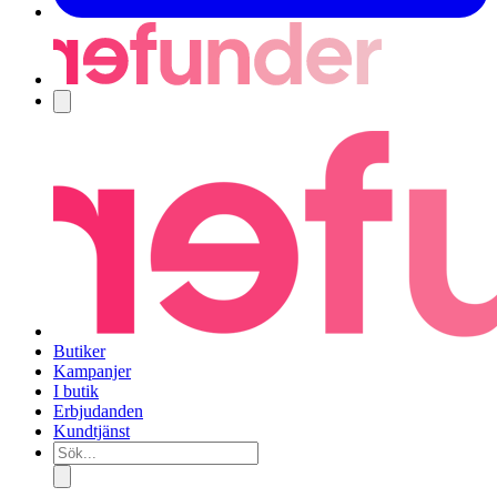
Navigering
Butiker
Kampanjer
I butik
Erbjudanden
Kundtjänst
Sök...