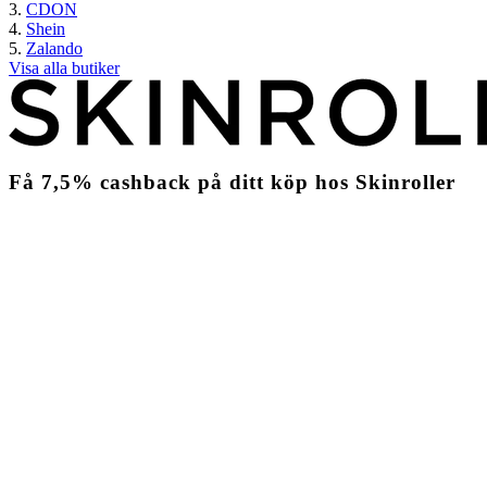
CDON
Shein
Zalando
Visa alla butiker
Få
7,5%
cashback
på ditt köp hos Skinroller