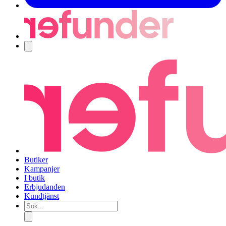
Navigering
Butiker
Kampanjer
I butik
Erbjudanden
Kundtjänst
Sök...