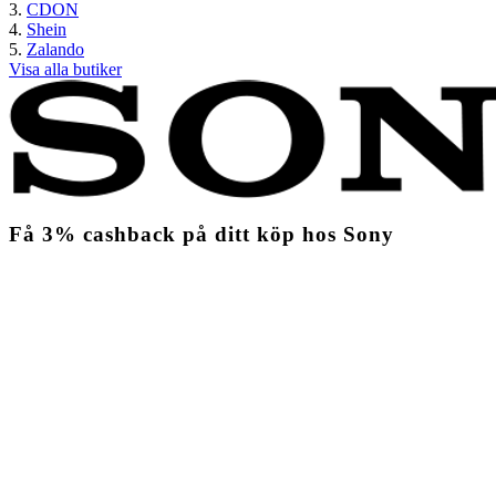
CDON
Shein
Zalando
Visa alla butiker
Få
3%
cashback
på ditt köp hos Sony