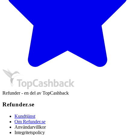
Refunder - en del av TopCashback
Refunder.se
Kundtjänst
Om Refunder.se
Användarvillkor
Integritetspolicy