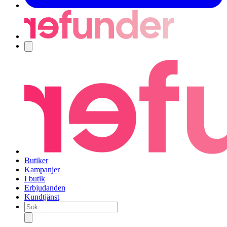
Navigering
Butiker
Kampanjer
I butik
Erbjudanden
Kundtjänst
Sök...