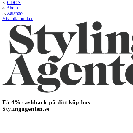
CDON
Shein
Zalando
Visa alla butiker
Få
4%
cashback
på ditt köp hos
Stylingagenten.se