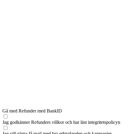
Gå med Refunder med BankID
Jag godkänner Refunders
villkor
och har läst
integritetspolicyn
Jag vill gärna få mail med bra erbjudanden och kampanjer