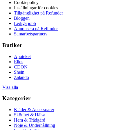
Cookiepolicy
Inställningar för cookies
Tillgänglighet på Refunder
Bloggen
Lediga jobb
Annonsera på Refunder
Samarbetspartners
Butiker
Apoteket
Ellos
CDON
Shein
Zalando
Visa alla
Kategorier
Kläder & Accessoarer
Skönhet & Hälsa
Hem & Trädgård
Nöje & Underhållning