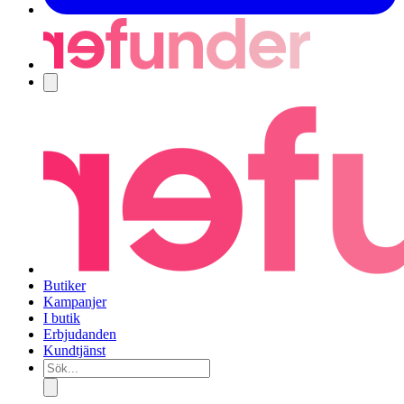
Navigering
Butiker
Kampanjer
I butik
Erbjudanden
Kundtjänst
Sök...