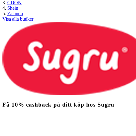
CDON
Shein
Zalando
Visa alla butiker
Få
10%
cashback
på ditt köp hos Sugru