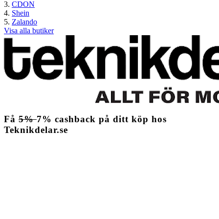
CDON
Shein
Zalando
Visa alla butiker
Få
5%
7%
cashback
på ditt köp hos
Teknikdelar.se