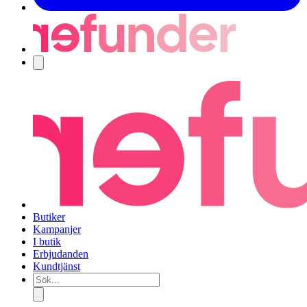
Navigering
Butiker
Kampanjer
I butik
Erbjudanden
Kundtjänst
Sök...