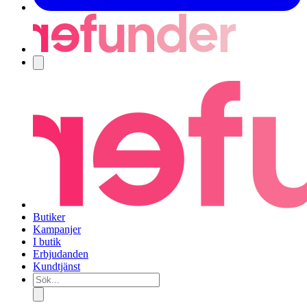
Navigering
Butiker
Kampanjer
I butik
Erbjudanden
Kundtjänst
Sök...