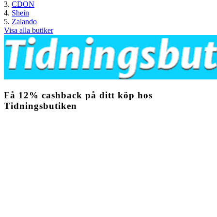
CDON
Shein
Zalando
Visa alla butiker
Få
12%
cashback
på ditt köp hos
Tidningsbutiken