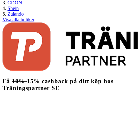
CDON
Shein
Zalando
Visa alla butiker
Få
10%
15%
cashback
på ditt köp hos
Träningspartner SE