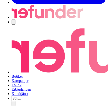
Navigering
Butiker
Kampanjer
I butik
Erbjudanden
Kundtjänst
Sök...