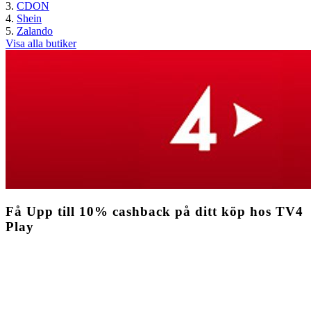
CDON
Shein
Zalando
Visa alla butiker
Få
Upp till
10%
cashback
på ditt köp hos TV4
Play