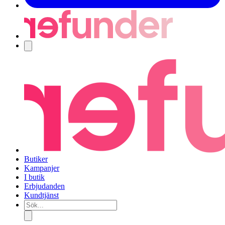
Navigering
Butiker
Kampanjer
I butik
Erbjudanden
Kundtjänst
Sök...