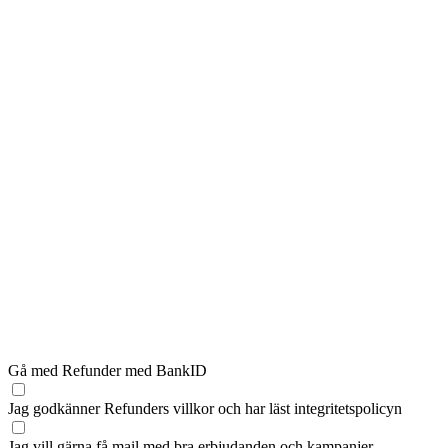
Gå med Refunder med BankID
Jag godkänner Refunders
villkor
och har läst
integritetspolicyn
Jag vill gärna få mail med bra erbjudanden och kampanjer