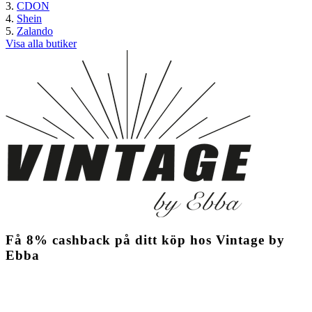
CDON
Shein
Zalando
Visa alla butiker
Få
8%
cashback
på ditt köp hos Vintage by
Ebba