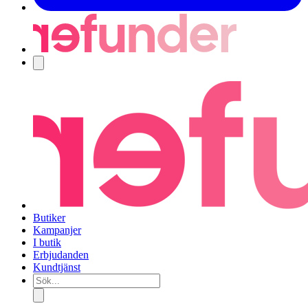
Navigering
Butiker
Kampanjer
I butik
Erbjudanden
Kundtjänst
Sök...