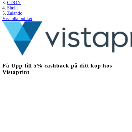
CDON
Shein
Zalando
Visa alla butiker
Få
Upp till
5%
cashback
på ditt köp hos
Vistaprint