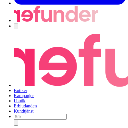
Navigering
Butiker
Kampanjer
I butik
Erbjudanden
Kundtjänst
Sök...